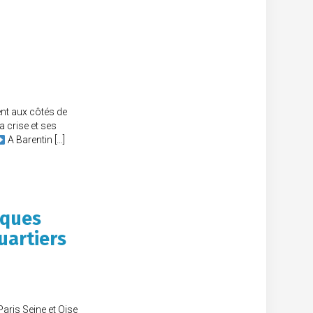
ent aux côtés de
 crise et ses
A Barentin […]
iques
uartiers
Paris Seine et Oise