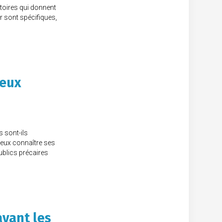
itoires qui donnent
ur sont spécifiques,
ieux
s sont-ils
ieux connaître ses
ublics précaires
avant les