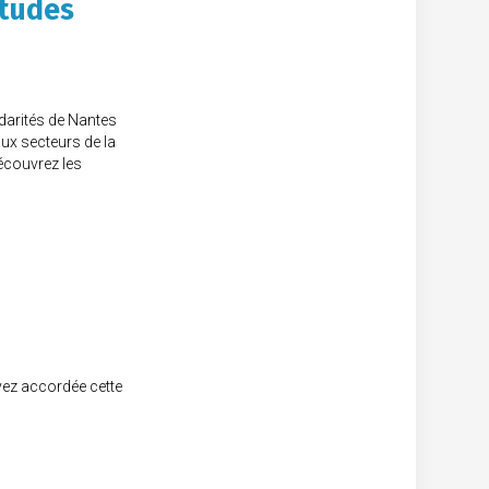
études
darités de Nantes
aux secteurs de la
Découvrez les
vez accordée cette