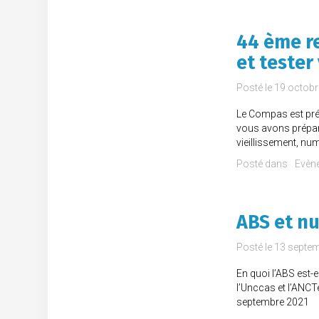
44 ème re
et tester
Posté le
19 octobr
Le Compas est pré
vous avons préparé
vieillissement, nu
Posté dans
Evèn
ABS et n
Posté le
13 septe
En quoi l’ABS est-
l’Unccas et l’ANCT
septembre 2021