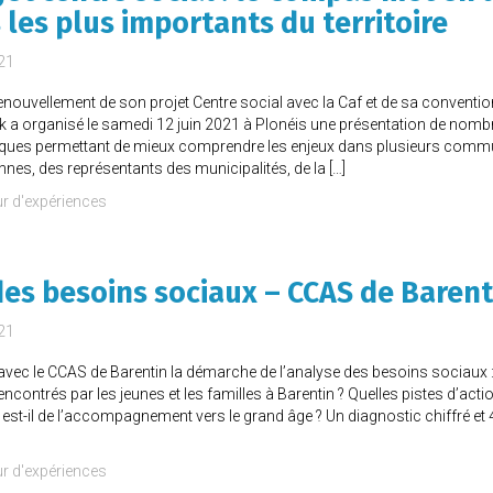
les plus importants du territoire
021
enouvellement de son projet Centre social avec la Caf et de sa conventi
zik a organisé le samedi 12 juin 2021 à Plonéis une présentation de no
ues permettant de mieux comprendre les enjeux dans plusieurs comm
nnes, des représentants des municipalités, de la […]
r d'expériences
es besoins sociaux – CCAS de Barent
021
ec le CCAS de Barentin la démarche de l’analyse des besoins sociaux :
ncontrés par les jeunes et les familles à Barentin ? Quelles pistes d’act
 est-il de l’accompagnement vers le grand âge ? Un diagnostic chiffré et
r d'expériences