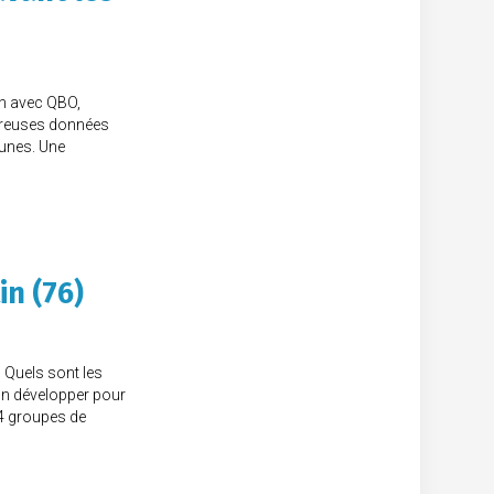
on avec QBO,
mbreuses données
unes. Une
in (76)
 Quels sont les
ion développer pour
 4 groupes de