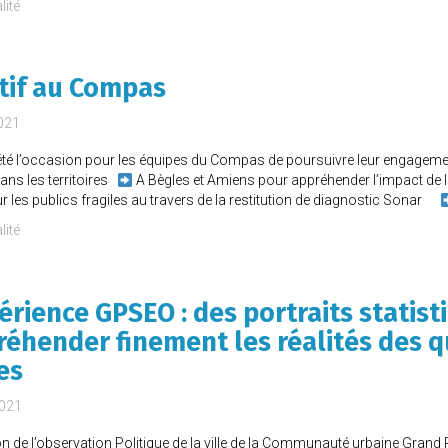
lité
tif au Compas
021
 été l’occasion pour les équipes du Compas de poursuivre leur engagem
dans les territoires
A Bègles et Amiens pour appréhender l’impact de la
sur les publics fragiles au travers de la restitution de diagnostic Sonar
lité
érience GPSEO : des portraits statist
éhender finement les réalités des q
res
2021
on de l’observation Politique de la ville de la Communauté urbaine Grand 