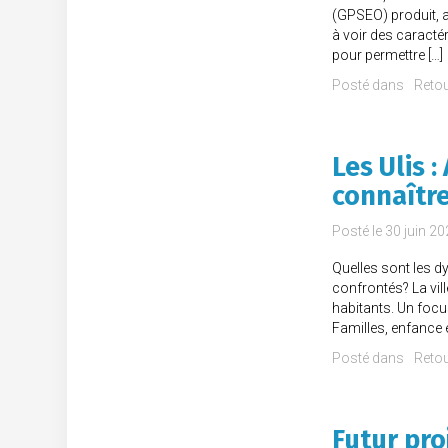
(GPSEO) produit, a
à voir des caractér
pour permettre […]
Posté dans
Retou
Les Ulis 
connaître
Posté le
30 juin 2
Quelles sont les d
confrontés? La vil
habitants. Un foc
Familles, enfance 
Posté dans
Retou
Futur pro