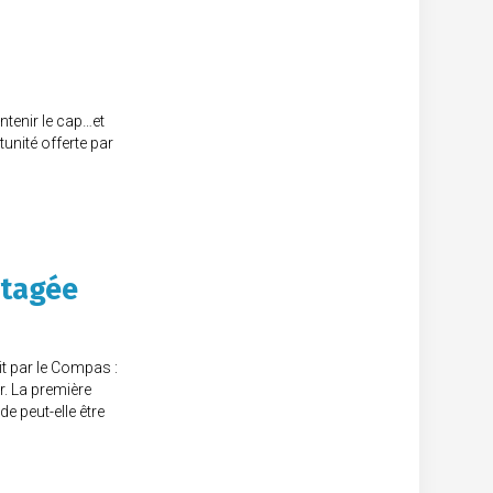
intenir le cap…et
unité offerte par
rtagée
it par le Compas :
r. La première
de peut-elle être