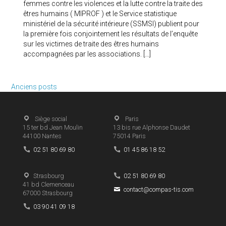
femmes contre les violences et la lutte contre la traite des
êtres humains ( MIPROF ) et le Service statistique
ministériel de la sécurité intérieure (SSMSI) publient pour
la première fois conjointement les résultats de l’enquête
sur les victimes de traite des êtres humains
accompagnées par les associations. […]
Anciens posts
Siège social
Paris
15 ter bd Jean Moulin
13 bis rue Alphonse Daudet
44100
Nantes
75014
Paris
02 51 80 69 80
01 45 86 18 52
Strasbourg
02 51 80 69 80
41 bd Clemenceau
contact@compas-tis.com
67000
Strasbourg
03 90 41 09 18