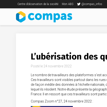
Centre d’observation de la société
Mon ABS
@compas_infos
L’ubérisation des q
Posté le
24 novembre 2022
Le nombre de travailleurs des plateformes s’est acc
Ces travailleurs sont visibles partout dans les rues 
de façon inédite des données à l’échelle nationale, 
lequel ils résident. Notre étude présente la géograp
France. Il en ressort que ces travailleurs sont part
Compas Zoom n°27, 24 novembre 2022 :