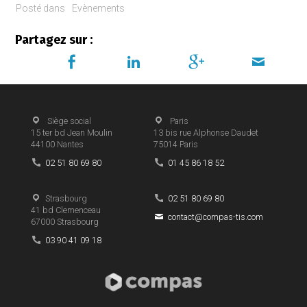
Posté dans
Evènements
Partagez sur :
Siège social
Paris
15 ter bd Jean Moulin
13 bis rue Alphonse Daudet
44100
Nantes
75014
Paris
02 51 80 69 80
01 45 86 18 52
Strasbourg
02 51 80 69 80
41 bd Clemenceau
contact@compas-tis.com
67000
Strasbourg
03 90 41 09 18