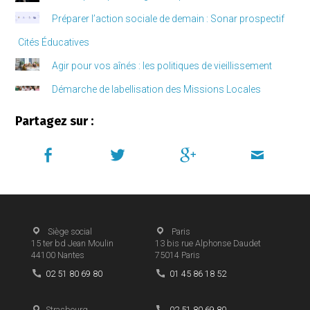
Préparer l’action sociale de demain : Sonar prospectif
Cités Éducatives
Agir pour vos aînés : les politiques de vieillissement
Démarche de labellisation des Missions Locales
Partagez sur :
Siège social
Paris
15 ter bd Jean Moulin
13 bis rue Alphonse Daudet
44100
Nantes
75014
Paris
02 51 80 69 80
01 45 86 18 52
Strasbourg
02 51 80 69 80