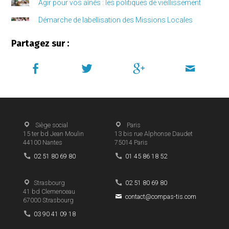
Agir pour vos aînés : les politiques de vieillissement
Démarche de labellisation des Missions Locales
Partagez sur :
Siège social
Paris
15 ter bd Jean Moulin
13 bis rue Alphonse Daudet
44100
Nantes
75014
Paris
02 51 80 69 80
01 45 86 18 52
Strasbourg
02 51 80 69 80
41 bd Clemenceau
contact@compas-tis.com
67000
Strasbourg
03 90 41 09 18