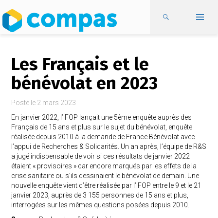
Les Français et le
bénévolat en 2023
Posté le
2 mars 2023
En janvier 2022, l’
IFOP lançait une 5
ème
enquête auprès des
Français de 15 ans
et plus
sur le sujet du bénévolat,
enquête
réalisée depuis 2010 à la
demande de France Bénévolat avec
l’appui de Recherches & Solidarités. Un an
après,
l’équipe de R&S
a jugé indispensable de voir si ces résultats
de janvier 2022
étaient
«
provisoires
» car
encore
marqués par les effets de la
crise sanitaire ou s’ils dessinaient le bénévolat de demain.
Une
nouvelle enquête vient d’être réalisée par l’IFOP entre le 9 et le 21
janvier 2023
,
auprès de 3
155 personnes de
15 ans et plus
,
interrogées sur les mêmes
questions posées depuis 2010.