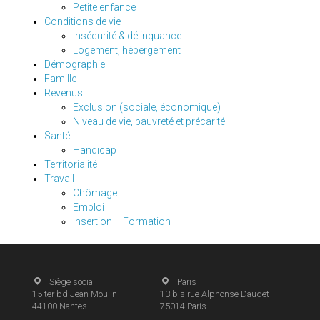
Petite enfance
Conditions de vie
Insécurité & délinquance
Logement, hébergement
Démographie
Famille
Revenus
Exclusion (sociale, économique)
Niveau de vie, pauvreté et précarité
Santé
Handicap
Territorialité
Travail
Chômage
Emploi
Insertion – Formation
Siège social
Paris
15 ter bd Jean Moulin
13 bis rue Alphonse Daudet
44100
Nantes
75014
Paris