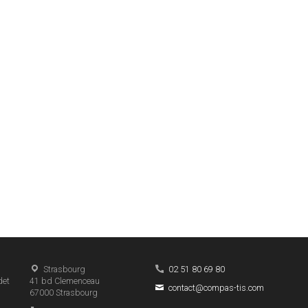
Strasbourg
02 51 80 69 80
det
41 bd Clemenceau
contact@compas-tis.com
67000
Strasbourg