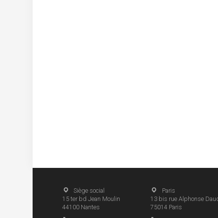
Siège social
Paris
15 ter bd Jean Moulin
13 bis rue Alphonse Dau
44100
Nantes
75014
Paris