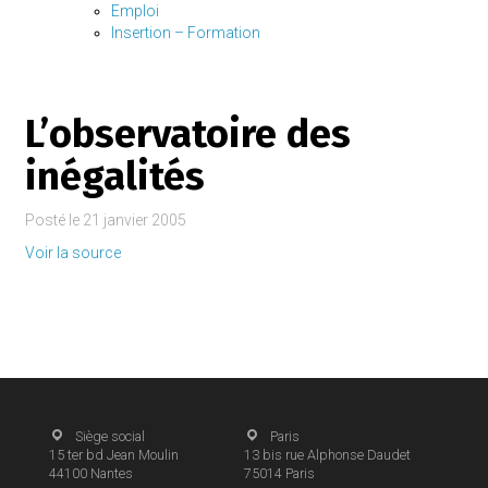
Emploi
Insertion – Formation
L’observatoire des
inégalités
Posté le
21 janvier 2005
Voir la source
Siège social
Paris
15 ter bd Jean Moulin
13 bis rue Alphonse Daudet
44100
Nantes
75014
Paris