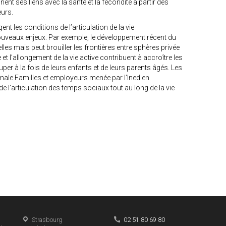
nent ses liens avec la santé et la fécondité à partir des
urs.
nt les conditions de l’articulation de la vie
nouveaux enjeux. Par exemple, le développement récent du
lles mais peut brouiller les frontières entre sphères privée
et l’allongement de la vie active contribuent à accroître les
per à la fois de leurs enfants et de leurs parents âgés. Les
inale Familles et employeurs menée par l’Ined en
e l’articulation des temps sociaux tout au long de la vie
Strasbourg
02 51 80 69 80