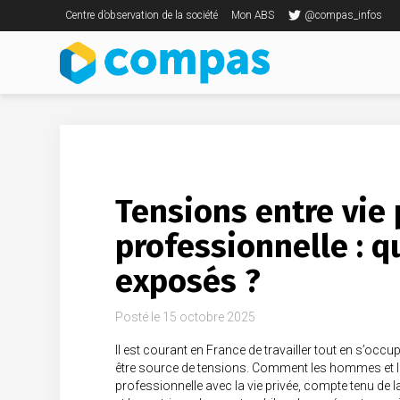
Centre d’observation de la société
Mon ABS
@compas_infos
Tensions entre vie 
professionnelle : qu
exposés ?
Posté le
15 octobre 2025
Il est courant en France de travailler tout en s’occ
être source de tensions. Comment les hommes et les 
professionnelle avec la vie privée, compte tenu de l