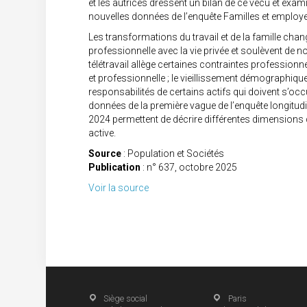
et les autrices dressent un bilan de ce vécu et exami
nouvelles données de l’enquête Familles et employe
Les transformations du travail et de la famille change
professionnelle avec la vie privée et soulèvent de 
télétravail allège certaines contraintes professionne
et professionnelle ; le vieillissement démographique 
responsabilités de certains actifs qui doivent s’occu
données de la première vague de l’enquête longitud
2024 permettent de décrire différentes dimensions d
active.
Source
: Population et Sociétés
Publication
: n° 637, octobre 2025
Voir la source
Siège social
Paris