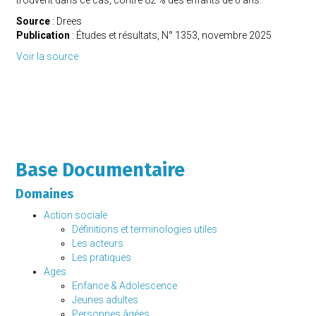
trouvent dans ce cas, contre 82 % des enfants de 6 ans.
Source
: Drees
Publication
:
Études et résultats, N° 1353,
novembre 2025
Voir la source
Base Documentaire
Domaines
Action sociale
Définitions et terminologies utiles
Les acteurs
Les pratiques
Ages
Enfance & Adolescence
Jeunes adultes
Personnes âgées