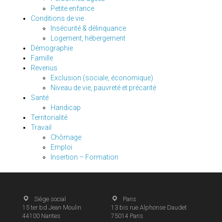
Petite enfance
Conditions de vie
Insécurité & délinquance
Logement, hébergement
Démographie
Famille
Revenus
Exclusion (sociale, économique)
Niveau de vie, pauvreté et précarité
Santé
Handicap
Territorialité
Travail
Chômage
Emploi
Insertion – Formation
Siège social
Paris
15 ter bd Jean Moulin
13 bis rue Alphonse Daudet
44100
Nantes
75014
Paris