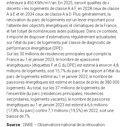
inférieure à 450 KWh/m²/an. En 2025, seront qualifiés de «
décents » les logements de classe A à F, en 2028 ceux de classe
A à E et en 2034 ceux de classe A à D. Plus généralement, la
rénovation du parc de logements est un levier important pour
l’atteinte des objectifs énergétiques et climatiques de la France,
et fait l’objet de nombreuses aides publiques. Dans ce contexte,
il importe de disposer d’estimations régulièrement actualisées
sur l’état du parc de logements par classe de diagnostic de
performance énergétique (DPE).
Sur les 30 millions de résidences principales que compte la
France au 1 er janvier 2023, le nombre de «passoires
énergétiques» (étiquettes F et G du DPE) est estimé à environ 4,8
millions de logements, soit 15,7% du parc. Par rapport à l’état du
parc de logements estimé au 1 er janvier 2022, le nombre de
passoires énergétiques est estimé en baisse de près de 380 000
logements. Au total, sur les 37 millions de logements de
l’ensemble du parc (résidences principales, résidences
secondaires, logements vacants), le nombre de passoires
énergétiques au 1 er janvier 2023 est estimé à 6,6 millions
(17,8% du parc) contre 7,1 millions (19,5%) en 2022, soit une
baisse de 7%.
Source
: ONRE –
Observatoire national de la rénovation