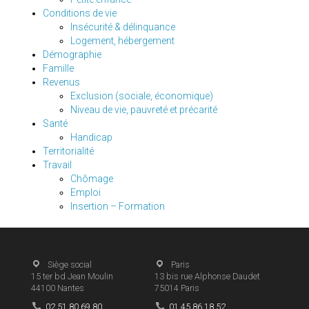
Conditions de vie
Insécurité & délinquance
Logement, hébergement
Démographie
Famille
Revenus
Exclusion (sociale, économique)
Niveau de vie, pauvreté et précarité
Santé
Handicap
Territorialité
Travail
Chômage
Emploi
Insertion – Formation
Siège social
Paris
15 ter bd Jean Moulin
13 bis rue Alphonse Daudet
44100
Nantes
75014
Paris
02 51 80 69 80
01 45 86 18 52