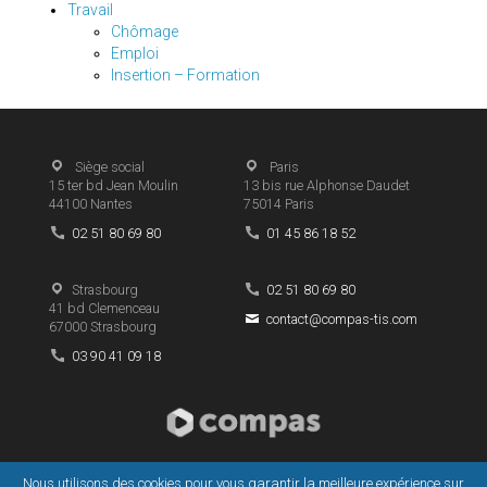
Travail
Chômage
Emploi
Insertion – Formation
Siège social
Paris
15 ter bd Jean Moulin
13 bis rue Alphonse Daudet
44100
Nantes
75014
Paris
02 51 80 69 80
01 45 86 18 52
Strasbourg
02 51 80 69 80
41 bd Clemenceau
contact@compas-tis.com
67000
Strasbourg
03 90 41 09 18
Nous utilisons des cookies pour vous garantir la meilleure expérience sur