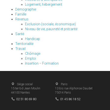
Logement, hébergement
Démographie
Famille
Revenus
Exclusion (sociale, économique)
Niveau de vie, pauvreté et précarité
Santé
Handicap
Territorialité
Travail
Chômage
Emploi
Insertion – Formation
Siège social
Paris
15 ter bd Jean Moulin
13 bis rue Alphonse Daudet
44100
Nantes
75014
Paris
02 51 80 69 80
01 45 86 18 52