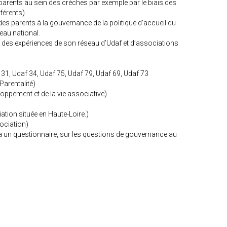
arents au sein des crèches par exemple par le biais des
férents).
n des parents à la gouvernance de la politique d’accueil du
eau national.
r des expériences de son réseau d’Udaf et d’associations
 31, Udaf 34, Udaf 75, Udaf 79, Udaf 69, Udaf 73
arentalité)
loppement et de la vie associative)
ciation située en Haute-Loire.)
ociation)
via un questionnaire, sur les questions de gouvernance au