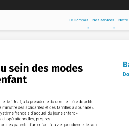
Le Compas
Nos services
Notre 
B
au sein des modes
Do
enfant
 de l’Unaf, à la présidente du comité filière de petite
la ministre des solidarités et des familles a souhaité «
 système français d’accueil du jeune enfant ».
t opérationnelles, propres :
iation des parents d’un enfant à la vie quotidienne de son