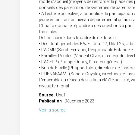
mode d’accueil (moyens de renforcer la place des p
conseils des parents ou de systèmes de parents-ré
• A l’échelle collective, à consolider la participatio
jeune enfant tant au niveau départemental qu’au niv
L’Unaf a souhaité répondre à ces questions à parti
familiales.
Ont collaboré dans le cadre de ce dossier :
• Des Udaf gérant des EAJE : Udaf 17, Udaf 25, Udaf
• L’ADMR (Sarah Ferrandi, Responsable Enfance et P
• Familles Rurales (Vincent Clivio, directeur du déve
• L’ACEPP (Philippe Dupuy, Directeur général)
• Brin de Ficelle (Philippe Talon, directeur de l’asso
• L’UFNAFAAM : (Sandra Onysko, directrice de l’ass
L’ensemble du réseau des Udaf a été été sollicité, 
niveau territorial
Source
: Unaf
Publication
: Décembre 2023
Voir la source