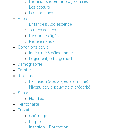
Définitions et terminologies utiles
Les acteurs
Les pratiques
Ages
Enfance & Adolescence
Jeunes adultes
Personnes âgées
Petite enfance
Conditions de vie
Insécurité & délinquance
Logement, hébergement
Démographie
Famille
Revenus
Exclusion (sociale, économique)
Niveau de vie, pauvreté et précarité
Santé
Handicap
Territorialité
Travail
Chômage
Emploi
Insertion – Formation