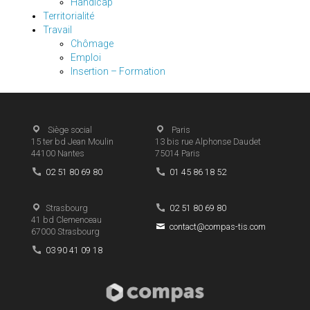
Handicap
Territorialité
Travail
Chômage
Emploi
Insertion – Formation
Siège social
Paris
15 ter bd Jean Moulin
13 bis rue Alphonse Daudet
44100
Nantes
75014
Paris
02 51 80 69 80
01 45 86 18 52
Strasbourg
02 51 80 69 80
41 bd Clemenceau
contact@compas-tis.com
67000
Strasbourg
03 90 41 09 18