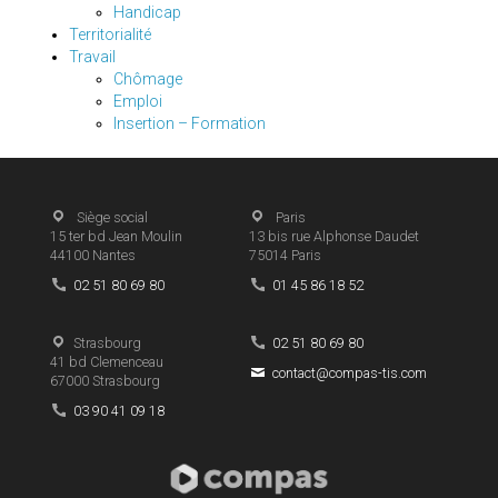
Handicap
Territorialité
Travail
Chômage
Emploi
Insertion – Formation
Siège social
Paris
15 ter bd Jean Moulin
13 bis rue Alphonse Daudet
44100
Nantes
75014
Paris
02 51 80 69 80
01 45 86 18 52
Strasbourg
02 51 80 69 80
41 bd Clemenceau
contact@compas-tis.com
67000
Strasbourg
03 90 41 09 18