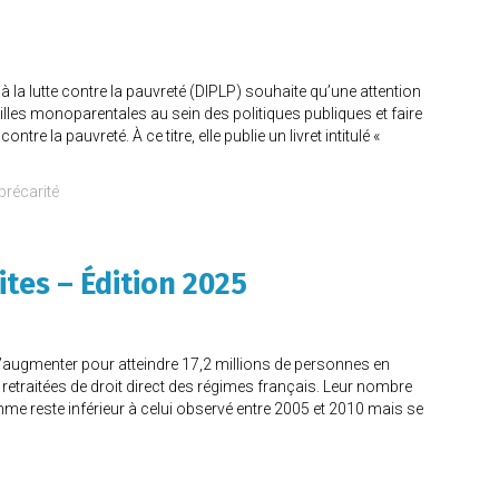
t à la lutte contre la pauvreté (DIPLP) souhaite qu’une attention
milles monoparentales au sein des politiques publiques et faire
ontre la pauvreté. À ce titre, elle publie un livret intitulé «
précarité
aites – Édition 2025
 d’augmenter pour atteindre 17,2 millions de personnes en
retraitées de droit direct des régimes français. Leur nombre
hme reste inférieur à celui observé entre 2005 et 2010 mais se