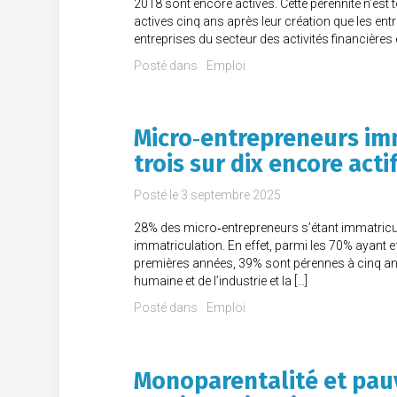
2018 sont encore actives. Cette pérennité n’es
actives cinq ans après leur création que les ent
entreprises du secteur des activités financières 
Posté dans
Emploi
Micro‑entrepreneurs imm
trois sur dix encore acti
Posté le
3 septembre 2025
28% des micro‑entrepreneurs s’étant immatricul
immatriculation. En effet, parmi les 70% ayant 
premières années, 39% sont pérennes à cinq ans.
humaine et de l’industrie et la […]
Posté dans
Emploi
Monoparentalité et pauv