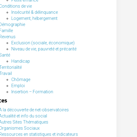
Petite enfance
Conditions de vie
Insécurité & délinquance
Logement, hébergement
Démographie
Famille
Revenus
Exclusion (sociale, économique)
Niveau de vie, pauvreté et précarité
Santé
Handicap
Territorialité
Travail
Chômage
Emploi
Insertion – Formation
ces
A la découverte de net-observatoires
Actualité et info du social
Autres Sites Thématiques
Organismes Sociaux
Ressources en statistiques et indicateurs