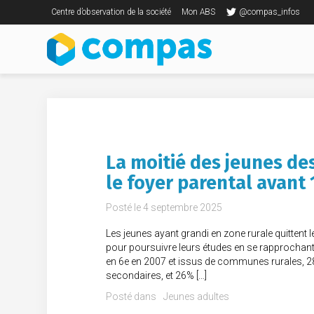
Centre d’observation de la société
Mon ABS
@compas_infos
La moitié des jeunes de
le foyer parental avant 
Posté le
4 septembre 2025
Les jeunes ayant grandi en zone rurale quittent 
pour poursuivre leurs études en se rapprochant 
en 6e en 2007 et issus de communes rurales, 28
secondaires, et 26% […]
Posté dans
Jeunes adultes